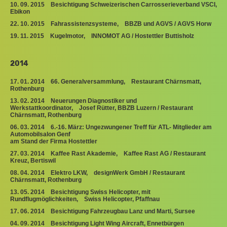
10. 09. 2015 Besichtigung Schweizerischen Carrosserieverband VSCI,
Ebikon
22. 10. 2015 Fahrassistenzsysteme, BBZB und AGVS / AGVS Horw
19. 11. 2015 Kugelmotor, INNOMOT AG / Hostettler Buttisholz
2014
17. 01. 2014 66. Generalversammlung, Restaurant Chärnsmatt,
Rothenburg
13. 02. 2014 Neuerungen Diagnostiker und
Werkstattkoordinator, Josef Rütter, BBZB Luzern / Restaurant
Chärnsmatt, Rothenburg
06. 03. 2014 6.-16. März: Ungezwungener Treff für ATL- Mitglieder am
Automobilsalon Genf
am Stand der Firma Hostettler
27. 03. 2014 Kaffee Rast Akademie, Kaffee Rast AG / Restaurant
Kreuz, Bertiswil
08. 04. 2014 Elektro LKW, designWerk GmbH / Restaurant
Chärnsmatt, Rothenburg
13. 05. 2014 Besichtigung Swiss Helicopter, mit
Rundflugmöglichkeiten, Swiss Helicopter, Pfaffnau
17. 06. 2014 Besichtigung Fahrzeugbau Lanz und Marti, Sursee
04. 09. 2014 Besichtigung Light Wing Aircraft, Ennetbürgen