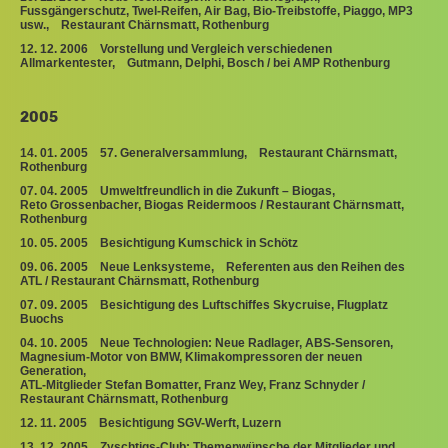
Fussgängerschutz, Twel-Reifen, Air Bag, Bio-Treibstoffe, Piaggo, MP3
usw., Restaurant Chärnsmatt, Rothenburg
12. 12. 2006 Vorstellung und Vergleich verschiedenen
Allmarkentester, Gutmann, Delphi, Bosch / bei AMP Rothenburg
2005
14. 01. 2005 57. Generalversammlung, Restaurant Chärnsmatt,
Rothenburg
07. 04. 2005 Umweltfreundlich in die Zukunft – Biogas,
Reto Grossenbacher, Biogas Reidermoos / Restaurant Chärnsmatt,
Rothenburg
10. 05. 2005 Besichtigung Kumschick in Schötz
09. 06. 2005 Neue Lenksysteme, Referenten aus den Reihen des
ATL / Restaurant Chärnsmatt, Rothenburg
07. 09. 2005 Besichtigung des Luftschiffes Skycruise, Flugplatz
Buochs
04. 10. 2005 Neue Technologien: Neue Radlager, ABS-Sensoren,
Magnesium-Motor von BMW, Klimakompressoren der neuen
Generation,
ATL-Mitglieder Stefan Bomatter, Franz Wey, Franz Schnyder /
Restaurant Chärnsmatt, Rothenburg
12. 11. 2005 Besichtigung SGV-Werft, Luzern
13. 12. 2005 Zyschtigs-Club: Themenwünsche der Mitglieder und