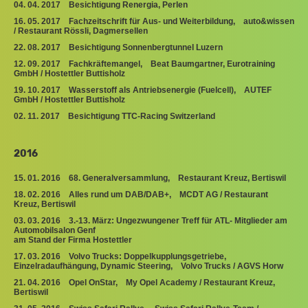
04. 04. 2017 Besichtigung Renergia, Perlen
16. 05. 2017 Fachzeitschrift für Aus- und Weiterbildung, auto&wissen
/ Restaurant Rössli, Dagmersellen
22. 08. 2017 Besichtigung Sonnenbergtunnel Luzern
12. 09. 2017 Fachkräftemangel, Beat Baumgartner, Eurotraining
GmbH / Hostettler Buttisholz
19. 10. 2017 Wasserstoff als Antriebsenergie (Fuelcell), AUTEF
GmbH / Hostettler Buttisholz
02. 11. 2017 Besichtigung TTC-Racing Switzerland
2016
15. 01. 2016 68. Generalversammlung, Restaurant Kreuz, Bertiswil
18. 02. 2016 Alles rund um DAB/DAB+, MCDT AG / Restaurant
Kreuz, Bertiswil
03. 03. 2016 3.-13. März: Ungezwungener Treff für ATL- Mitglieder am
Automobilsalon Genf
am Stand der Firma Hostettler
17. 03. 2016 Volvo Trucks: Doppelkupplungsgetriebe,
Einzelradaufhängung, Dynamic Steering, Volvo Trucks / AGVS Horw
21. 04. 2016 Opel OnStar, My Opel Academy / Restaurant Kreuz,
Bertiswil