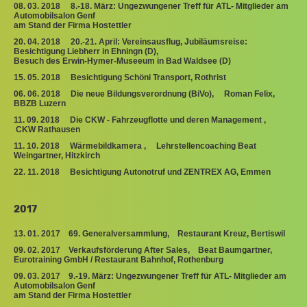
08. 03. 2018 8.-18. März: Ungezwungener Treff für ATL- Mitglieder
am
Automobilsalon Genf
am Stand der Firma Hostettler
20. 04. 2018 20.-21. April: Vereinsausflug, Jubiläumsreise:
Besichtigung Liebherr in Ehningn (D),
Besuch des Erwin-Hymer-Museeum in Bad Waldsee (D)
15. 05. 2018 Besichtigung Schöni Transport, Rothrist
06. 06. 2018 Die neue Bildungsverordnung (BiVo), Roman Felix,
BBZB Luzern
11. 09. 2018 Die CKW - Fahrzeugflotte und deren Management ,
CKW Rathausen
11. 10. 2018 Wärmebildkamera , Lehrstellencoaching Beat
Weingartner, Hitzkirch
22. 11. 2018 Besichtigung Autonotruf und ZENTREX AG, Emmen
2017
13. 01. 2017 69. Generalversammlung, Restaurant Kreuz, Bertiswil
09. 02. 2017 Verkaufsförderung After Sales, Beat Baumgartner,
Eurotraining GmbH / Restaurant Bahnhof, Rothenburg
09. 03. 2017 9.-19. März: Ungezwungener Treff für ATL- Mitglieder am
Automobilsalon Genf
am Stand der Firma Hostettler