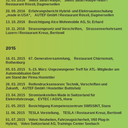
31. 05. 2016 Swiss Safari Rallye, Swiss Safari Rallye-Team /
Restaurant Rössli, Dagmersellen
20. 09. 2016 Erfahrungsbericht Hybrid- und Elektroautoschulung
„made in USA“, AUTEF GmbH / Restaurant Rössli, Dagmersellen
13. 10. 2016 Besichtigung Alco Wohnmobile AG, St. Erhard
10. 11. 2016 Strassengesetz und Vorschriften, Strassenverkehrsamt
Luzern / Restaurant Kreuz, Bertiswil
2015
16. 01. 2015 67. Generalversammlung, Restaurant Chärnsmatt,
Rothenburg
05. 03. 2015 5.-15. März: Ungezwungener Treff für ATL- Mitglieder am
Automobilsalon Genf
am Stand der Firma Hostettler
26. 03. 2015 Reifendrucksensoren: Technik, Vorschriften und
Zukunft, AUTEF GmbH / Hostettler Buttisholz
23. 04. 2015 Stromtankstellen Made in Switzerland für
Elektrofahrzeuge, EVTEC / AGVS, Horw
21. 05. 2015 Besichtigung Kompetenzzentrum SWISSINT, Stans
11. 06. 2015 TESLA Vorstellung, TESLA / Restaurant Kreuz, Bertiswil
01. 07. 2015 Volvo: Neuheiten, Fahrzeugsicherheit, V60 Plug-in
Hybrid, Volvo Switzerland AG, Trainings Center Seebach