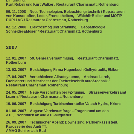
Einführung,
Kurt Rubeli und Kurt Walker / Restaurant Chärnsmatt, Rothenburg
06. 11. 2008 Neue Technologien: Beleuchtungstechnik / Reparaturen
von Kunststoffen, Leder, Frontscheiben, Wälchli+Bollier und MOTIP
DUPLI AG / Restaurant Chärnsmatt, Rothenburg
02. 12. 2008 Elektrosmog und Strahlung, Geopathologie
Schneider&Moser / Restaurant Chärnsmatt, Rothenburg
2007
12. 01. 2007 59. Generalversammlung, Restaurant Chärnsmatt,
Rothenburg
13. 03. 2007 Besichtigung Firma Hagenbuch Oelhydraulik, Ebikon
1
7. 04. 2007 Verschiedene Allradsysteme, Andreas Lerch,
Fachlehrer und Mitarbeiter der Fachzeitschrift auto&technik /
Restaurant Chärnsmatt, Rothenburg
24. 05. 2007 Neue Vorschriften bei FZ-Tuning, Strassenverkehrsamt
Luzern / Restaurant Chärnsmatt, Rothenburg
19. 06. 2007 Besichtigung Turbinenhersteller Vatech Hydro, Kriens
01. 08. 2007 August: Vereinsumfrage - Fragen rund um den
ATL, schriftlich an alle ATL-Mitglieder
26. 09. 2007 Technischer Abend: Downsizing, Parklenkassistent,
Karosserie des Audi TT,
AMAG Schinznach-Bad