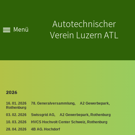
Autotechnischer
Menü
Verein Luzern ATL
2026
16. 01. 2026 78. Generalversammlung,
A2 Gewerbepark,
Rothenburg
03. 02. 2026 Swissgrid AG, A2
Gewerbepark, Rothenburg
10. 03. 2026 HVCS Hochvolt Center Schweiz, Rothenburg
28. 04. 2026 4B AG. Hochdorf