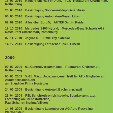
18. 03. 2010 Kindersicherheit im Auto, TCS / Restaurant Chärnsmatt,
Rothenburg
20. 04. 2010 Besichtigung Sondermülldeponie Kölliken
06. 05. 2010 Besichtigung Automaten-Meyer, Littau
02. 09. 2010 Alles über Euro 5, AUTEF GmbH, Reiden
19. 10. 2010 Mercedes S400 Hybrid, Mercedes-Benz Schweiz AG /
Restaurant Chärnsmatt, Rothenburg
02. 11. 2010 Jaguar XJ, Emil Frey, Safenwil
14. 12. 2010 Besichtigung Fernsehen Tele1, Luzern
2009
09. 01. 2009 61. Generalversammlung, Restaurant Chärnsmatt,
Rothenburg
05. 03. 2009 5.-15. März: Ungezwungener Treff für ATL- Mitglieder am
Automobilsalon Genf
am Stand der Firma Hostettler
24. 03. 2009 Besichtigung Autowelt Bachmann, Inwil
23. 04. 2009 PSI: Synchrothron-Lichtquelle, Solarkonzentrator,
Forschung an Brennstoffzellen,
Paul Scherrer-Institut, Villigen
14. 05. 2009 Besichtigung Lustenberger AG Auto-Recycling,
Werthenstein