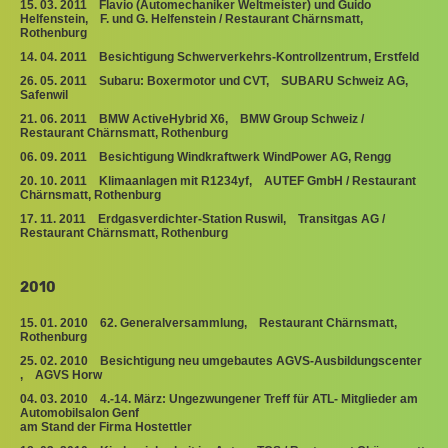
15. 03. 2011 Flavio (Automechaniker Weltmeister) und Guido
Helfenstein, F. und G. Helfenstein / Restaurant Chärnsmatt,
Rothenburg
14. 04. 2011 Besichtigung Schwerverkehrs-Kontrollzentrum, Erstfeld
26. 05. 2011 Subaru: Boxermotor und CVT, SUBARU Schweiz AG,
Safenwil
21. 06. 2011 BMW ActiveHybrid X6, BMW Group Schweiz /
Restaurant Chärnsmatt, Rothenburg
06. 09. 2011 Besichtigung Windkraftwerk WindPower AG, Rengg
20. 10. 2011 Klimaanlagen mit R1234yf, AUTEF GmbH / Restaurant
Chärnsmatt, Rothenburg
17. 11. 2011 Erdgasverdichter-Station Ruswil, Transitgas AG /
Restaurant Chärnsmatt, Rothenburg
2010
15. 01. 2010 62. Generalversammlung, Restaurant Chärnsmatt,
Rothenburg
25. 02. 2010 Besichtigung neu umgebautes AGVS-Ausbildungscenter
, AGVS Horw
04. 03. 2010 4.-14. März: Ungezwungener Treff für ATL- Mitglieder am
Automobilsalon Genf
am Stand der Firma Hostettler